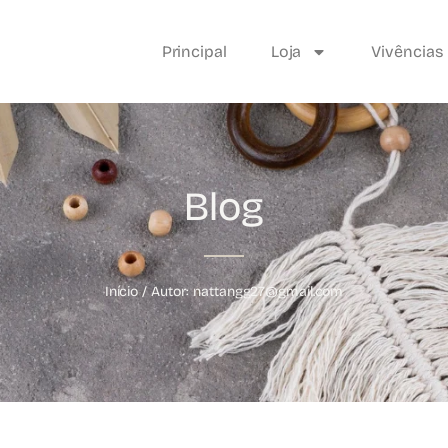
Principal
Loja
Vivências
Blog
Início
/ Autor: nattangg27@gmail.com