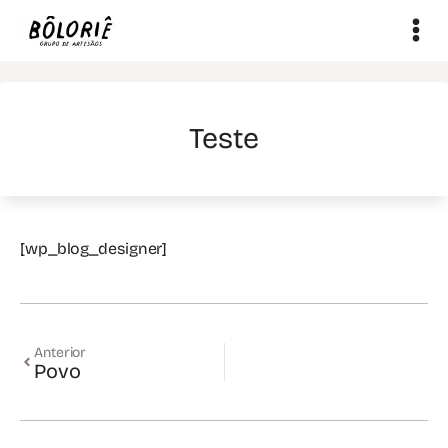
Início
/
Sem categoria
/ Teste
Teste
[wp_blog_designer]
Anterior
Povo